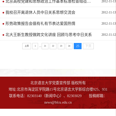
北京高校党建和思想政治工作基本标准检查组莅临我校检查
2012-11-13
我校召开离退休人员中日关系思想交流会
2012-11-13
形势政策报告会倡有礼有节表达爱国热情
2012-11-13
北大王新生教授做跨文化讲座 回顾与思考中日关系
2012-11-12
...
25
下页
上页
1
21
22
23
24
北京语言大学党委宣传部 版权所有
地址:北京市海淀区学院路15号北京语言大学新综合楼925、931
联系电话：82303140（新闻中心）、82303029 投稿邮箱：
news@blcu.edu.cn