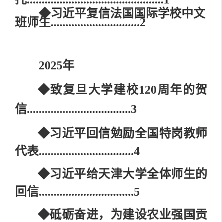
◆
习近平
复信法国国际学校中文
班师生
..
.......
.......
.......
.......2
2025年
◆致复旦大学建校120周年的贺
信....
.......
.......
.......
.
.........3
◆习近平回信勉励全国特岗教师
代表....
.......
.......
.......
.......4
◆习近平给天津大学全体师生的
回信..
.......
.
.......
.......
........5
◆砥砺奋进，为建设农业强国贡