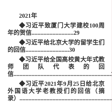
2021年
◆习近平致厦门大学建校100周
年的贺信..
.......
.......
.......
.
....29
◆习近平给北京大学的留学生们
的回信.....
.......
.......
.......
...30
◆习近平给全国高校黄大年式教
师团队代表的回
信..............................
.......
.......
.......
.............
◆习近平2021年9月25日给北京
外国语大学老教授们的回信（摘
录）...............
.......
.......
.......
.......
......
...........