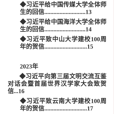
◆习近平给中国传媒大学全体师
生的回信..
.......
.......
.......
....13
◆习近平给中国海洋大学全体师
生的回信..
.......
.......
.......
....14
◆习近平致中山大学建校100周
年的贺信..
.......
.......
.......
.
....15
2023年
◆习近平向第三届文明交流互鉴
对话会暨首届世界汉学家大会致贺
信
.
..16
◆习近平致云南大学建校100周
年的贺信..
.......
.......
.......
.
....17