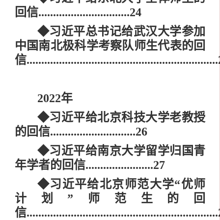
回信......
.......
.......
.......
....24
◆习近平总书记给武汉大学参加
中国南北极科学考察队师生代表的回
信....
.......
.......
.......
.......
.......
..
......................
2022年
◆习近平给北京科技大学老教授
的回信..
.......
.......
.......
......26
◆习近平给南京大学留学归国青
年学者的回信.
.......
.......
.......
.27
◆习近平给北京师范大学“优师
计划”师范生的回
信..........................
.......
.......
.......
................