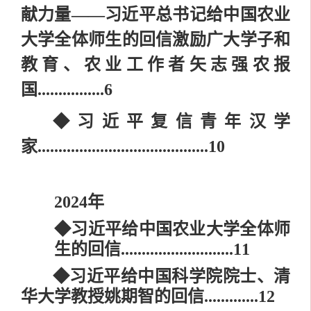
献力量——习近平总书记给中国农业
大学全体师生的回信激励广大学子和
教育、农业工作者矢志强农报
国................6
◆
习近平复信青年汉学
家
............
.......
.......
.......
....
...
.10
2024年
◆习近平给中国农业大学全体师
生的回信..
.......
.......
.......
....11
◆习近平给中国科学院院士、清
华大学教授姚期智的回信
.......
.....
.12