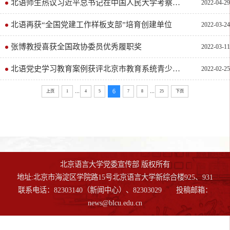
北语师生热议习近平总书记在中国人民大学考察时的重要讲话
2022-04-29
北语再获“全国党建工作样板支部”培育创建单位
2022-03-24
张博教授喜获全国政协委员优秀履职奖
2022-03-11
北语党史学习教育案例获评北京市教育系统青少年党史学习教育创新案例
2022-02-25
...
...
6
上页
1
4
5
7
8
25
下页
北京语言大学党委宣传部 版权所有
地址:北京市海淀区学院路15号北京语言大学新综合楼925、931
联系电话：82303140（新闻中心）、82303029 投稿邮箱：
news@blcu.edu.cn